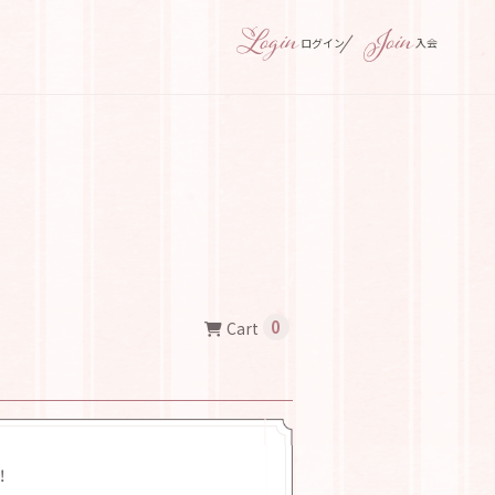
ログイン
入会
0
Cart
！